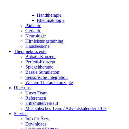
Handtherapie
Rheumatologie
Pädiatrie
Geriatrie
Neurologie
Hirnleistungstraining
Hausbesuche
Therapiekonzepte
Bobath-Konzept
Perfetti-Konzept
Spiegeltherapie
Basale Stimulation
Sensorische Integration
Weitere Therapiekonzepte
Über uns
Unser Team
Referenzen
Hilfsmittelverkauf
Musikalisches Team / Adventskalender 2017
Service
Info für Ärzte
Downloads