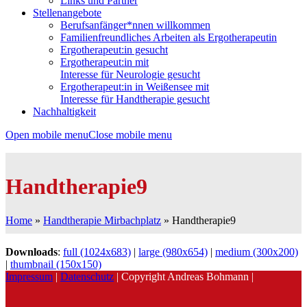
Links und Partner
Stellenangebote
Berufsanfänger*nnen willkommen
Familienfreundliches Arbeiten als Ergotherapeutin
Ergotherapeut:in gesucht
Ergotherapeut:in mit
Interesse für Neurologie gesucht
Ergotherapeut:in in Weißensee mit
Interesse für Handtherapie gesucht
Nachhaltigkeit
Open mobile menu
Close mobile menu
Handtherapie9
Home
»
Handtherapie Mirbachplatz
»
Handtherapie9
Downloads
:
full (1024x683)
|
large (980x654)
|
medium (300x200)
|
thumbnail (150x150)
Impressum
|
Datenschutz
| Copyright Andreas Bohmann |