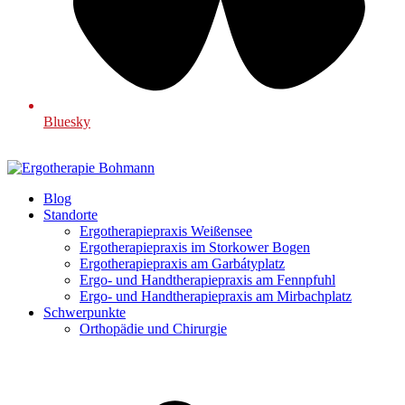
Bluesky
Blog
Standorte
Ergotherapiepraxis Weißensee
Ergotherapiepraxis im Storkower Bogen
Ergotherapiepraxis am Garbátyplatz
Ergo- und Handtherapiepraxis am Fennpfuhl
Ergo- und Handtherapiepraxis am Mirbachplatz
Schwerpunkte
Orthopädie und Chirurgie