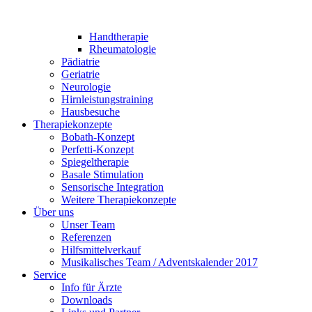
Handtherapie
Rheumatologie
Pädiatrie
Geriatrie
Neurologie
Hirnleistungstraining
Hausbesuche
Therapiekonzepte
Bobath-Konzept
Perfetti-Konzept
Spiegeltherapie
Basale Stimulation
Sensorische Integration
Weitere Therapiekonzepte
Über uns
Unser Team
Referenzen
Hilfsmittelverkauf
Musikalisches Team / Adventskalender 2017
Service
Info für Ärzte
Downloads