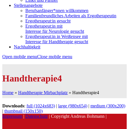
Links und Partner
Stellenangebote
Berufsanfänger*nnen willkommen
Familienfreundliches Arbeiten als Ergotherapeutin
Ergotherapeut:in gesucht
Ergotherapeut:in mit
Interesse für Neurologie gesucht
Ergotherapeut:in in Weißensee mit
Interesse für Handtherapie gesucht
Nachhaltigkeit
Open mobile menu
Close mobile menu
Handtherapie4
Home
»
Handtherapie Mirbachplatz
»
Handtherapie4
Downloads
:
full (1024x683)
|
large (980x654)
|
medium (300x200)
|
thumbnail (150x150)
Impressum
|
Datenschutz
| Copyright Andreas Bohmann |