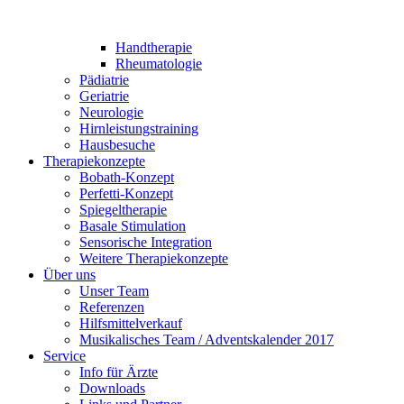
Handtherapie
Rheumatologie
Pädiatrie
Geriatrie
Neurologie
Hirnleistungstraining
Hausbesuche
Therapiekonzepte
Bobath-Konzept
Perfetti-Konzept
Spiegeltherapie
Basale Stimulation
Sensorische Integration
Weitere Therapiekonzepte
Über uns
Unser Team
Referenzen
Hilfsmittelverkauf
Musikalisches Team / Adventskalender 2017
Service
Info für Ärzte
Downloads