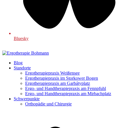
Bluesky
Blog
Standorte
Ergotherapiepraxis Weißensee
Ergotherapiepraxis im Storkower Bogen
Ergotherapiepraxis am Garbátyplatz
Ergo- und Handtherapiepraxis am Fennpfuhl
Ergo- und Handtherapiepraxis am Mirbachplatz
Schwerpunkte
Orthopädie und Chirurgie