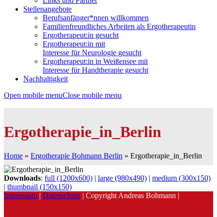
Links und Partner
Stellenangebote
Berufsanfänger*nnen willkommen
Familienfreundliches Arbeiten als Ergotherapeutin
Ergotherapeut:in gesucht
Ergotherapeut:in mit
Interesse für Neurologie gesucht
Ergotherapeut:in in Weißensee mit
Interesse für Handtherapie gesucht
Nachhaltigkeit
Open mobile menu
Close mobile menu
Ergotherapie_in_Berlin
Home
»
Ergotherapie Bohmann Berlin
»
Ergotherapie_in_Berlin
Downloads
:
full (1200x600)
|
large (980x490)
|
medium (300x150)
|
thumbnail (150x150)
Impressum
|
Datenschutz
| Copyright Andreas Bohmann |