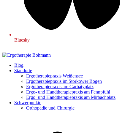
Bluesky
Blog
Standorte
Ergotherapiepraxis Weißensee
Ergotherapiepraxis im Storkower Bogen
Ergotherapiepraxis am Garbátyplatz
Ergo- und Handtherapiepraxis am Fennpfuhl
Ergo- und Handtherapiepraxis am Mirbachplatz
Schwerpunkte
Orthopädie und Chirurgie