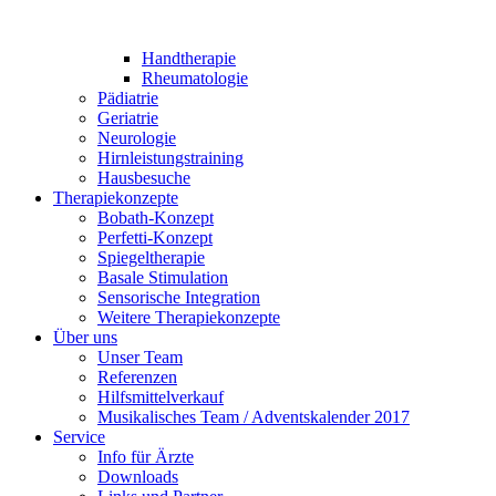
Handtherapie
Rheumatologie
Pädiatrie
Geriatrie
Neurologie
Hirnleistungstraining
Hausbesuche
Therapiekonzepte
Bobath-Konzept
Perfetti-Konzept
Spiegeltherapie
Basale Stimulation
Sensorische Integration
Weitere Therapiekonzepte
Über uns
Unser Team
Referenzen
Hilfsmittelverkauf
Musikalisches Team / Adventskalender 2017
Service
Info für Ärzte
Downloads