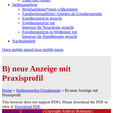
Links und Partner
Stellenangebote
Berufsanfänger*nnen willkommen
Familienfreundliches Arbeiten als Ergotherapeutin
Ergotherapeut:in gesucht
Ergotherapeut:in mit
Interesse für Neurologie gesucht
Ergotherapeut:in in Weißensee mit
Interesse für Handtherapie gesucht
Nachhaltigkeit
Open mobile menu
Close mobile menu
B) neue Anzeige mit
Praxisprofil
Home
»
Stellenangebot Ergotherapie
»
B) neue Anzeige mit
Praxisprofil
This browser does not support PDFs. Please download the PDF to
view it:
Download PDF
.
Impressum
|
Datenschutz
| Copyright Andreas Bohmann |