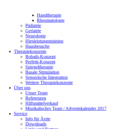
Handtherapie
Rheumatologie
Pädiatrie
Geriatrie
Neurologie
Hirnleistungstraining
Hausbesuche
Therapiekonzepte
Bobath-Konzept
Perfetti-Konzept
Spiegeltherapie
Basale Stimulation
Sensorische Integration
Weitere Therapiekonzepte
Über uns
Unser Team
Referenzen
Hilfsmittelverkauf
Musikalisches Team / Adventskalender 2017
Service
Info für Ärzte
Downloads