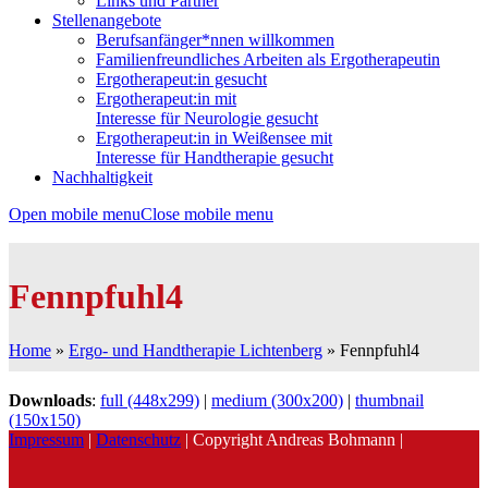
Links und Partner
Stellenangebote
Berufsanfänger*nnen willkommen
Familienfreundliches Arbeiten als Ergotherapeutin
Ergotherapeut:in gesucht
Ergotherapeut:in mit
Interesse für Neurologie gesucht
Ergotherapeut:in in Weißensee mit
Interesse für Handtherapie gesucht
Nachhaltigkeit
Open mobile menu
Close mobile menu
Fennpfuhl4
Home
»
Ergo- und Handtherapie Lichtenberg
»
Fennpfuhl4
Downloads
:
full (448x299)
|
medium (300x200)
|
thumbnail
(150x150)
Impressum
|
Datenschutz
| Copyright Andreas Bohmann |