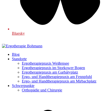
Bluesky
Blog
Standorte
Ergotherapiepraxis Weißensee
Ergotherapiepraxis im Storkower Bogen
Ergotherapiepraxis am Garbátyplatz
Ergo- und Handtherapiepraxis am Fennpfuhl
Ergo- und Handtherapiepraxis am Mirbachplatz
Schwerpunkte
Orthopädie und Chirurgie