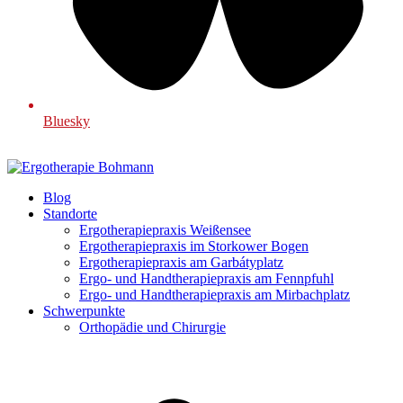
Bluesky
Blog
Standorte
Ergotherapiepraxis Weißensee
Ergotherapiepraxis im Storkower Bogen
Ergotherapiepraxis am Garbátyplatz
Ergo- und Handtherapiepraxis am Fennpfuhl
Ergo- und Handtherapiepraxis am Mirbachplatz
Schwerpunkte
Orthopädie und Chirurgie