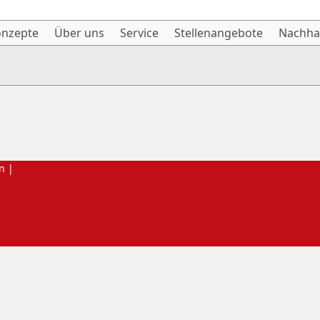
onzepte
Über uns
Service
Stellenangebote
Nachhal
n |