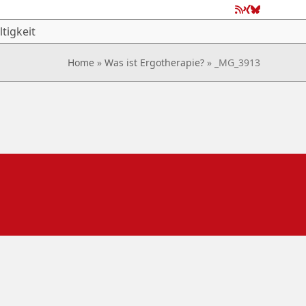
RSS
Xing
Bluesky
tigkeit
Home
»
Was ist Ergotherapie?
»
_MG_3913