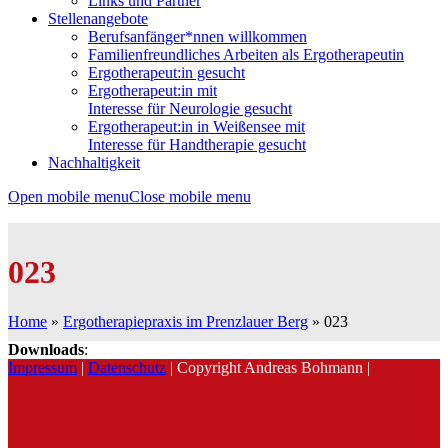
Links und Partner
Stellenangebote
Berufsanfänger*nnen willkommen
Familienfreundliches Arbeiten als Ergotherapeutin
Ergotherapeut:in gesucht
Ergotherapeut:in mit
Interesse für Neurologie gesucht
Ergotherapeut:in in Weißensee mit
Interesse für Handtherapie gesucht
Nachhaltigkeit
Open mobile menu
Close mobile menu
023
Home
»
Ergotherapiepraxis im Prenzlauer Berg
»
023
Downloads
:
Impressum
|
Datenschutz
| Copyright Andreas Bohmann |