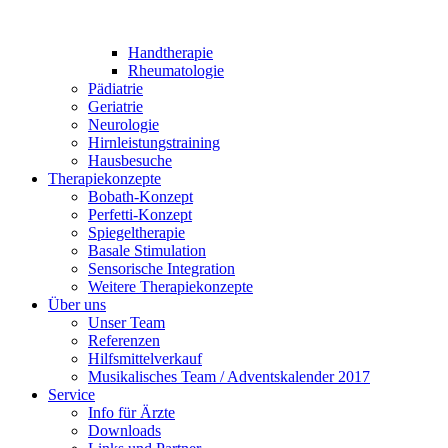
Handtherapie
Rheumatologie
Pädiatrie
Geriatrie
Neurologie
Hirnleistungstraining
Hausbesuche
Therapiekonzepte
Bobath-Konzept
Perfetti-Konzept
Spiegeltherapie
Basale Stimulation
Sensorische Integration
Weitere Therapiekonzepte
Über uns
Unser Team
Referenzen
Hilfsmittelverkauf
Musikalisches Team / Adventskalender 2017
Service
Info für Ärzte
Downloads