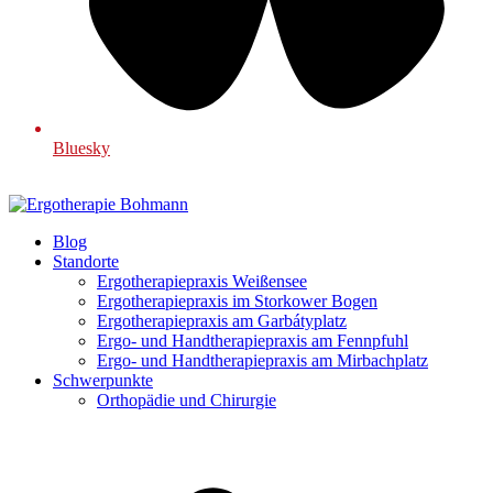
Bluesky
Blog
Standorte
Ergotherapiepraxis Weißensee
Ergotherapiepraxis im Storkower Bogen
Ergotherapiepraxis am Garbátyplatz
Ergo- und Handtherapiepraxis am Fennpfuhl
Ergo- und Handtherapiepraxis am Mirbachplatz
Schwerpunkte
Orthopädie und Chirurgie