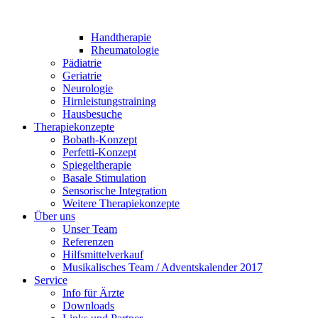
Handtherapie
Rheumatologie
Pädiatrie
Geriatrie
Neurologie
Hirnleistungstraining
Hausbesuche
Therapiekonzepte
Bobath-Konzept
Perfetti-Konzept
Spiegeltherapie
Basale Stimulation
Sensorische Integration
Weitere Therapiekonzepte
Über uns
Unser Team
Referenzen
Hilfsmittelverkauf
Musikalisches Team / Adventskalender 2017
Service
Info für Ärzte
Downloads