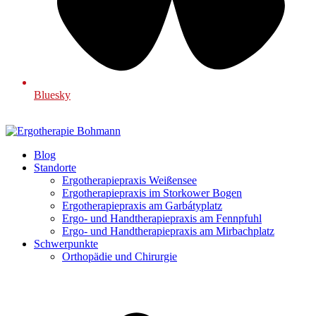
Bluesky
Blog
Standorte
Ergotherapiepraxis Weißensee
Ergotherapiepraxis im Storkower Bogen
Ergotherapiepraxis am Garbátyplatz
Ergo- und Handtherapiepraxis am Fennpfuhl
Ergo- und Handtherapiepraxis am Mirbachplatz
Schwerpunkte
Orthopädie und Chirurgie