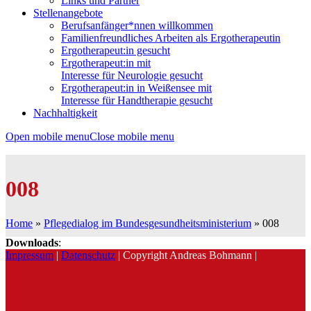
Links und Partner
Stellenangebote
Berufsanfänger*nnen willkommen
Familienfreundliches Arbeiten als Ergotherapeutin
Ergotherapeut:in gesucht
Ergotherapeut:in mit
Interesse für Neurologie gesucht
Ergotherapeut:in in Weißensee mit
Interesse für Handtherapie gesucht
Nachhaltigkeit
Open mobile menu
Close mobile menu
008
Home
»
Pflegedialog im Bundesgesundheitsministerium
»
008
Downloads
:
Impressum
|
Datenschutz
| Copyright Andreas Bohmann |