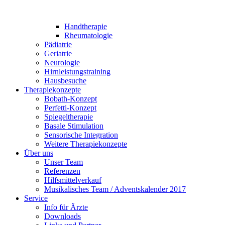
Handtherapie
Rheumatologie
Pädiatrie
Geriatrie
Neurologie
Hirnleistungstraining
Hausbesuche
Therapiekonzepte
Bobath-Konzept
Perfetti-Konzept
Spiegeltherapie
Basale Stimulation
Sensorische Integration
Weitere Therapiekonzepte
Über uns
Unser Team
Referenzen
Hilfsmittelverkauf
Musikalisches Team / Adventskalender 2017
Service
Info für Ärzte
Downloads