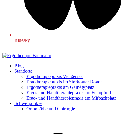
Bluesky
Blog
Standorte
Ergotherapiepraxis Weißensee
Ergotherapiepraxis im Storkower Bogen
Ergotherapiepraxis am Garbátyplatz
Ergo- und Handtherapiepraxis am Fennpfuhl
Ergo- und Handtherapiepraxis am Mirbachplatz
Schwerpunkte
Orthopädie und Chirurgie