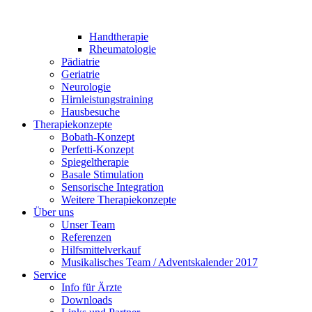
Handtherapie
Rheumatologie
Pädiatrie
Geriatrie
Neurologie
Hirnleistungstraining
Hausbesuche
Therapiekonzepte
Bobath-Konzept
Perfetti-Konzept
Spiegeltherapie
Basale Stimulation
Sensorische Integration
Weitere Therapiekonzepte
Über uns
Unser Team
Referenzen
Hilfsmittelverkauf
Musikalisches Team / Adventskalender 2017
Service
Info für Ärzte
Downloads