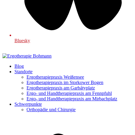
Bluesky
Blog
Standorte
Ergotherapiepraxis Weißensee
Ergotherapiepraxis im Storkower Bogen
Ergotherapiepraxis am Garbátyplatz
Ergo- und Handtherapiepraxis am Fennpfuhl
Ergo- und Handtherapiepraxis am Mirbachplatz
Schwerpunkte
Orthopädie und Chirurgie