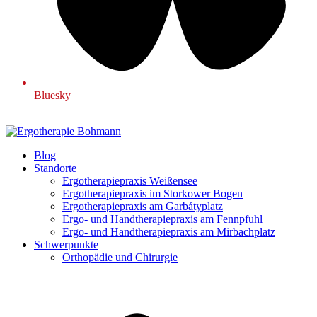
Bluesky
Blog
Standorte
Ergotherapiepraxis Weißensee
Ergotherapiepraxis im Storkower Bogen
Ergotherapiepraxis am Garbátyplatz
Ergo- und Handtherapiepraxis am Fennpfuhl
Ergo- und Handtherapiepraxis am Mirbachplatz
Schwerpunkte
Orthopädie und Chirurgie