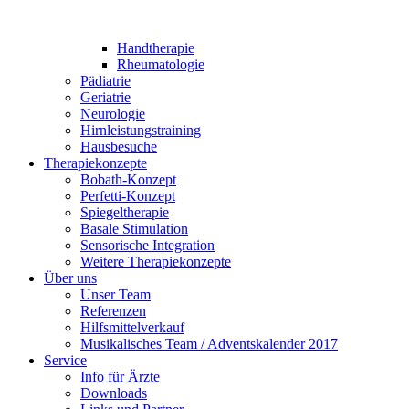
Handtherapie
Rheumatologie
Pädiatrie
Geriatrie
Neurologie
Hirnleistungstraining
Hausbesuche
Therapiekonzepte
Bobath-Konzept
Perfetti-Konzept
Spiegeltherapie
Basale Stimulation
Sensorische Integration
Weitere Therapiekonzepte
Über uns
Unser Team
Referenzen
Hilfsmittelverkauf
Musikalisches Team / Adventskalender 2017
Service
Info für Ärzte
Downloads