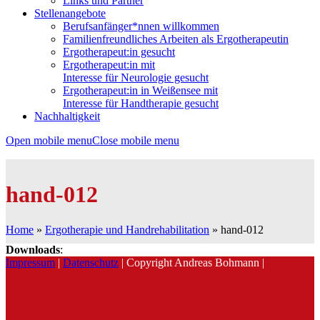
Links und Partner
Stellenangebote
Berufsanfänger*nnen willkommen
Familienfreundliches Arbeiten als Ergotherapeutin
Ergotherapeut:in gesucht
Ergotherapeut:in mit
Interesse für Neurologie gesucht
Ergotherapeut:in in Weißensee mit
Interesse für Handtherapie gesucht
Nachhaltigkeit
Open mobile menu
Close mobile menu
hand-012
Home
»
Ergotherapie und Handrehabilitation
»
hand-012
Downloads
:
Impressum
|
Datenschutz
| Copyright Andreas Bohmann |