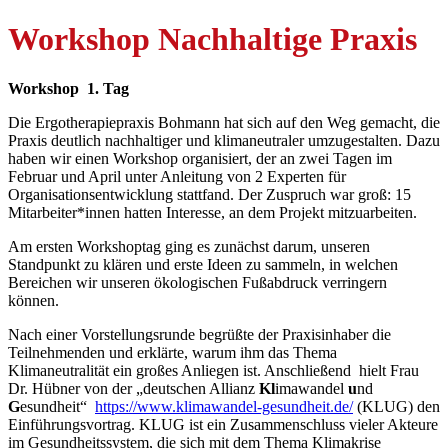
Workshop Nachhaltige Praxis
Workshop 1. Tag
Die Ergotherapiepraxis Bohmann hat sich auf den Weg gemacht, die
Praxis deutlich nachhaltiger und klimaneutraler umzugestalten. Dazu
haben wir einen Workshop organisiert, der an zwei Tagen im
Februar und April unter Anleitung von 2 Experten für
Organisationsentwicklung stattfand. Der Zuspruch war groß: 15
Mitarbeiter*innen hatten Interesse, an dem Projekt mitzuarbeiten.
Am ersten Workshoptag ging es zunächst darum, unseren
Standpunkt zu klären und erste Ideen zu sammeln, in welchen
Bereichen wir unseren ökologischen Fußabdruck verringern
können.
Nach einer Vorstellungsrunde begrüßte der Praxisinhaber die
Teilnehmenden und erklärte, warum ihm das Thema
Klimaneutralität ein großes Anliegen ist. Anschließend hielt Frau
Dr. Hübner von der „deutschen Allianz
Kl
imawandel
u
nd
G
esundheit“
https://www.klimawandel-gesundheit.de/
(KLUG) den
Einführungsvortrag. KLUG ist ein Zusammenschluss vieler Akteure
im Gesundheitssystem, die sich mit dem Thema Klimakrise