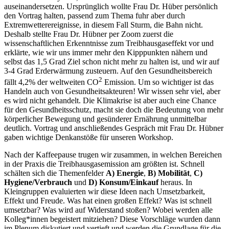
auseinandersetzen. Ursprünglich wollte Frau Dr. Hüber persönlich
den Vortrag halten, passend zum Thema fuhr aber durch
Extremwetterereignisse, in diesem Fall Sturm, die Bahn nicht.
Deshalb stellte Frau Dr. Hübner per Zoom zuerst die
wissenschaftlichen Erkenntnisse zum Treibhausgaseffekt vor und
erklärte, wie wir uns immer mehr den Kipppunkten nähern und
selbst das 1,5 Grad Ziel schon nicht mehr zu halten ist, und wir auf
3-4 Grad Erderwärmung zusteuern. Auf den Gesundheitsbereich
2
fällt 4,2% der weltweiten CO
Emission. Um so wichtiger ist das
Handeln auch von Gesundheitsakteuren! Wir wissen sehr viel, aber
es wird nicht gehandelt. Die Klimakrise ist aber auch eine Chance
für den Gesundheitsschutz, macht sie doch die Bedeutung von mehr
körperlicher Bewegung und gesünderer Ernährung unmittelbar
deutlich. Vortrag und anschließendes Gespräch mit Frau Dr. Hübner
gaben wichtige Denkanstöße für unseren Workshop.
Nach der Kaffeepause trugen wir zusammen, in welchen Bereichen
in der Praxis die Treibhausgasemission am größten ist. Schnell
schälten sich die Themenfelder
A) Energie
,
B) Mobilität
,
C)
Hygiene/Verbrauch
und
D) Konsum/Einkauf
heraus. In
Kleingruppen evaluierten wir diese Ideen nach Umsetzbarkeit,
Effekt und Freude. Was hat einen großen Effekt? Was ist schnell
umsetzbar? Was wird auf Widerstand stoßen? Wobei werden alle
Kolleg*innen begeistert mitziehen? Diese Vorschläge wurden dann
im Plenum diskutiert und vertieft und werden die Grundlage für die